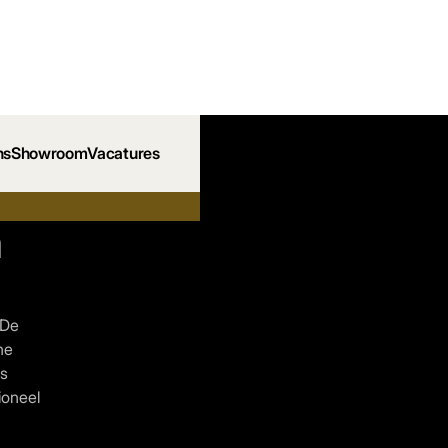
ns
Showroom
Vacatures
n
 De
he
ns
ioneel