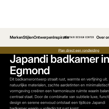
Merken
Stijlen
Ontwerpen
Inspiratie
Over o
Plan direct een rondleiding
Japandi badkamer i
Egmond
Dit badkamerontwerp straalt rust, warmte en verfijning uit.
natuurlijke materialen, zachte aardetinten en minimalistisc
vormgeving creëren een harmonieuze ruimte waarin bala
centraal staat. Door de combinatie van subtiele luxe, funct
design en serene eenvoud ontstaat een tijdloze Japandi
badkamer waarin u volledig tot rust komt.