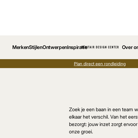
Home
Vacatures
Merken
Stijlen
Ontwerpen
Inspiratie
Over o
Plan direct een rondleiding
Zoek je een baan in een team wa
elkaar het verschil. Van het eer
bezorgt: jouw inzet zorgt ervoor
onze groei.