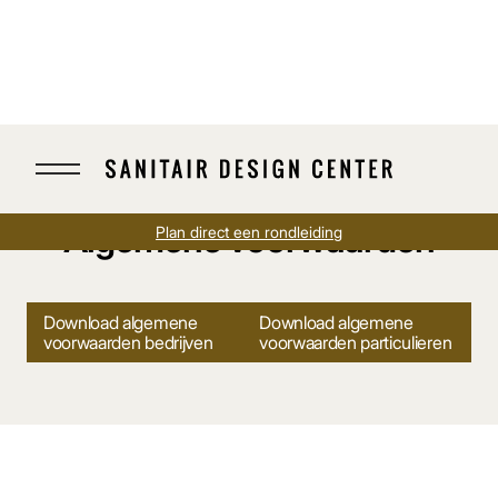
Home
Algemene voorwaarden
Algemene voorwaarden
Plan direct een rondleiding
Download algemene
Download algemene
voorwaarden bedrijven
voorwaarden particulieren