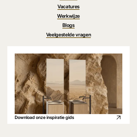
Vacatures
Werkwijze
Blogs
Veelgestelde vragen
Download onze inspiratie gids