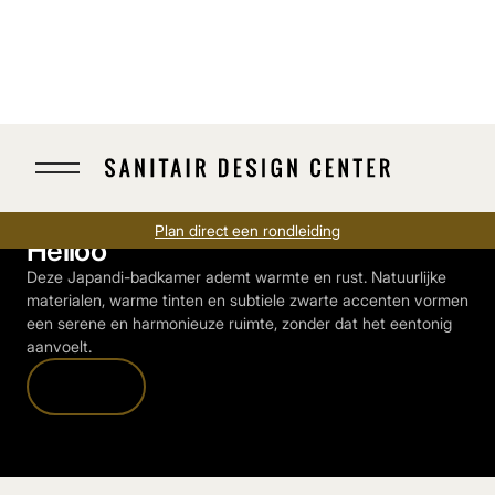
Warme Japandi badkamer in
Plan direct een rondleiding
Heiloo
Deze Japandi-badkamer ademt warmte en rust. Natuurlijke
materialen, warme tinten en subtiele zwarte accenten vormen
een serene en harmonieuze ruimte, zonder dat het eentonig
aanvoelt.
Ontdekken