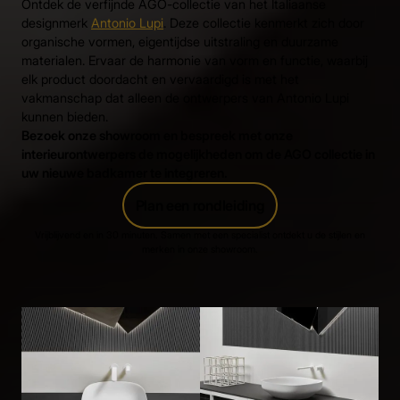
Ontdek de verfijnde AGO-collectie van het Italiaanse
designmerk
Antonio Lupi
. Deze collectie kenmerkt zich door
organische vormen, eigentijdse uitstraling en duurzame
materialen. Ervaar de harmonie van vorm en functie, waarbij
elk product doordacht en vervaardigd is met het
vakmanschap dat alleen de ontwerpers van Antonio Lupi
kunnen bieden.
Bezoek onze showroom en bespreek met onze
interieurontwerpers de mogelijkheden om de AGO collectie in
uw nieuwe badkamer te integreren.
Plan een rondleiding
Vrijblijvend en in 30 minuten. Samen met een specialist ontdekt u de stijlen en
merken in onze showroom.