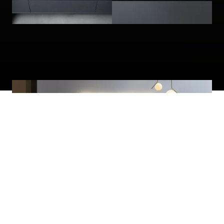
Antonio Lupi
In onze Antonio Lupi experience kunt u diverse