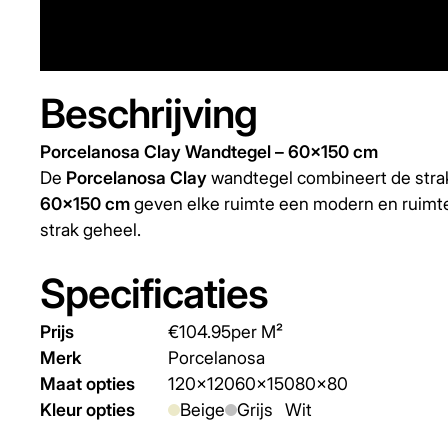
Beschrijving
Porcelanosa Clay Wandtegel – 60x150 cm
De
Porcelanosa Clay
wandtegel combineert de strak
60x150 cm
geven elke ruimte een modern en ruimtel
strak geheel.
Specificaties
Prijs
€
104.95
per M²
Merk
Porcelanosa
Maat opties
120x120
60x150
80x80
Kleur opties
Beige
Grijs
Wit