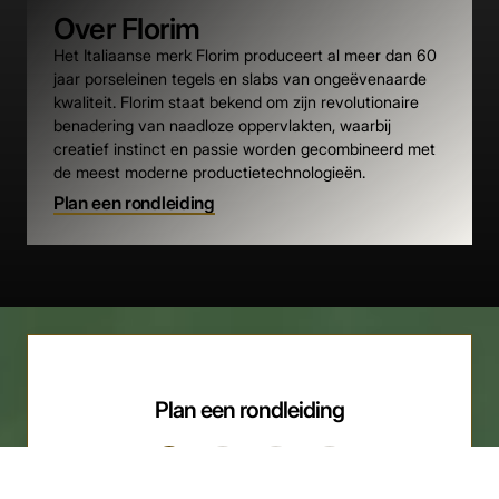
Over Florim
Het Italiaanse merk Florim produceert al meer dan 60
jaar porseleinen tegels en slabs van ongeëvenaarde
kwaliteit. Florim staat bekend om zijn revolutionaire
benadering van naadloze oppervlakten, waarbij
creatief instinct en passie worden gecombineerd met
de meest moderne productietechnologieën.
Plan een rondleiding
Plan een rondleiding
1
2
3
4