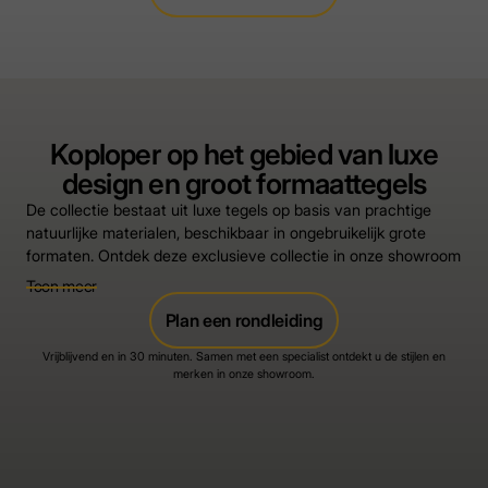
Koploper op het gebied van luxe
design en groot formaattegels
De collectie bestaat uit luxe tegels op basis van prachtige
natuurlijke materialen, beschikbaar in ongebruikelijk grote
formaten. Ontdek deze exclusieve collectie in onze showroom
en ervaar zelf waarom Florim een pionier is in het creëren van
Toon meer
unieke, luxe tegelontwerpen.
Plan een rondleiding
De kracht van Florim
Vrijblijvend en in 30 minuten. Samen met een specialist ontdekt u de stijlen en
Italiaans design en jarenlange keramische expertise
merken in onze showroom.
Hoogwaardige keramische oppervlakken voor interieur
en architectuur
realistische marmer, natuursteen en betonlooks
Innovatieve technologie en verfijnde afwerkingen
Grootformaat keramische platen voor een exclusieve