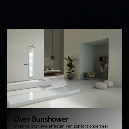
doucheroutine naar een hoger niveau tilt.
De kracht van Sunshower
Nederlandse innovatie voor wellness in de badkamer
Infraroodwarmte en UV- licht voor een ontspannen
douchebeleving
Luxe wellnesservaring zonder een aparte sauna
Stijlvol design dat past in moderne badkamers
Verschillende modellen voor iedere badkamerindeling
De perfecte combinatie van comfort, technologie en
ontspanning
Over Sunshower
Maak de positieve effecten van zonlicht onderdeel