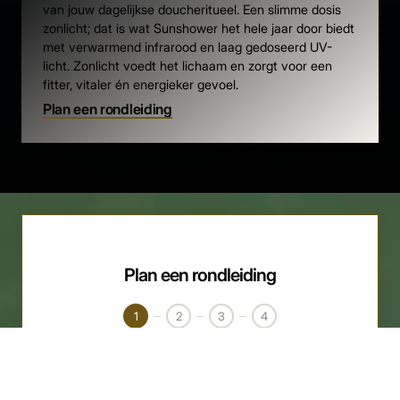
van jouw dagelijkse doucheritueel. Een slimme dosis
zonlicht; dat is wat Sunshower het hele jaar door biedt
met verwarmend infrarood en laag gedoseerd UV-
licht. Zonlicht voedt het lichaam en zorgt voor een
fitter, vitaler én energieker gevoel.
Plan een rondleiding
Plan een rondleiding
1
2
3
4
Kies een datum
Selecteer uw gewenste dag